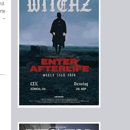
nd.
rte
9 –