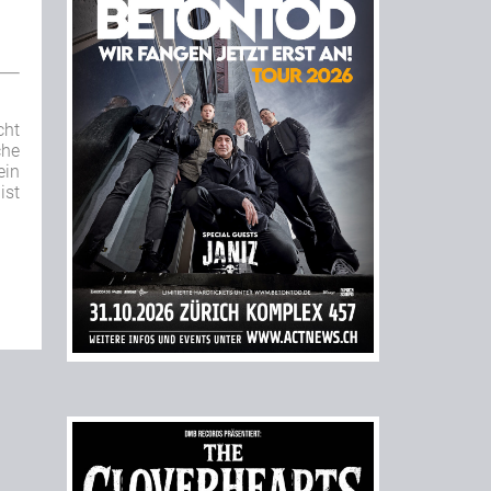
cht
che
ein
ist