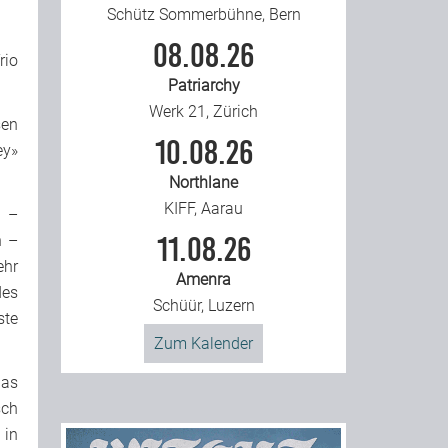
Schütz Sommerbühne, Bern
08.08.26
rio
Patriarchy
Werk 21, Zürich
sen
10.08.26
ey»
Northlane
KIFF, Aarau
g –
n –
11.08.26
ehr
Amenra
des
Schüür, Luzern
ste
Zum Kalender
das
sch
 in