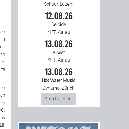
Schüür, Luzern
12.08.26
Deicide
ben
KIFF, Aarau
Hit
13.08.26
uno
Alcest
och
KIFF, Aarau
de.
its
13.08.26
Hot Water Music
ten
Dynamo, Zürich
ch
Zum Kalender
ten
90)
unk
il‘