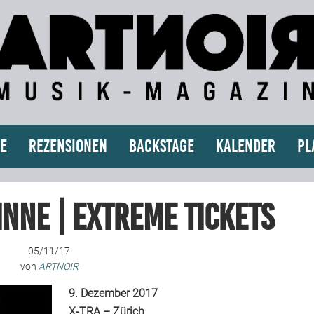
e
Rezensionen
Backstage
Kalender
Pl
nne | EXTREME Tickets
05/11/17
von
ARTNOIR
9. Dezember 2017
X-TRA – Zürich