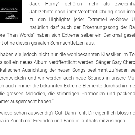
Jack Horny“ gehören mehr als zweieinha
Jahrzehnte nach ihrer Veröffentlichung noch im
zu den Highlights jeder Extreme-Live-Show. 
natürlich darf auch der Erkennungssong der B
More Than Words“ haben sich Extreme selber ein Denkmal geset
t ohne diesen genialen Schmachtfetzen aus.
haben sie jedoch nicht nur die wohlbekannten Klassiker im To
soll ein neues Album veröffentlicht werden. Sänger Gary Cher
ikalischen Ausrichtung der neuen Songs bestimmt zufrieden se
iterentwickeln und wir werden auch neue Sounds in unsere Mu
lich auch immer die bekannten Extreme-Elemente durchschimme
 die grossen Melodien, die stimmigen Harmonien und packen
immer ausgemacht haben.“
wieso schon auswendig? Gut! Dann fehlt Dir eigentlich bloss n
a in Zürich mit Freunden und Familie lauthals mitzusingen.