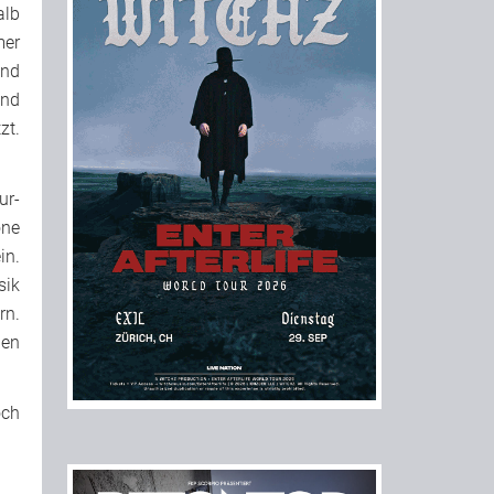
lb
mer
Und
and
zt.
ur-
one
in.
sik
rn.
den
och