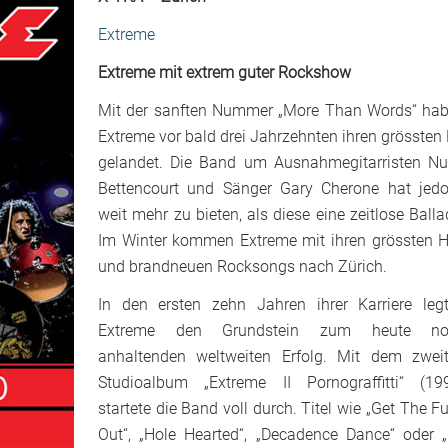
Extreme
Extreme mit extrem guter Rockshow
Mit der sanften Nummer „More Than Words“ ha
Extreme vor bald drei Jahrzehnten ihren grössten 
gelandet. Die Band um Ausnahmegitarristen N
Bettencourt und Sänger Gary Cherone hat jed
weit mehr zu bieten, als diese eine zeitlose Balla
Im Winter kommen Extreme mit ihren grössten H
und brandneuen Rocksongs nach Zürich.
In den ersten zehn Jahren ihrer Karriere leg
Extreme den Grundstein zum heute no
anhaltenden weltweiten Erfolg. Mit dem zwei
Studioalbum „Extreme II Pornograffitti“ (19
startete die Band voll durch. Titel wie „Get The F
Out“, „Hole Hearted“, „Decadence Dance“ oder „L