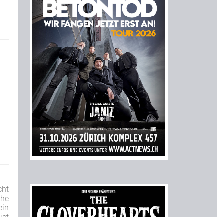
cht
che
ein
ist