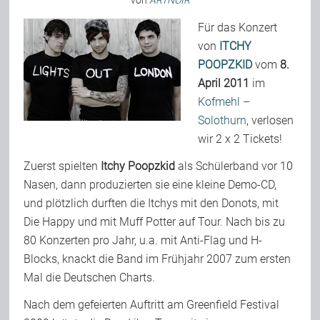
von
ARTNOIR
Für das Konzert
von
ITCHY
Bild-Archiv
POOPZKID
vom
8.
April 2011
im
Rezensionen
Kofmehl –
Solothurn
, verlosen
wir 2 x 2 Tickets!
Musik
Zuerst spielten
Itchy Poopzkid
als Schülerband vor 10
Nasen, dann produzierten sie eine kleine Demo-CD,
Alles andere
und plötzlich durften die Itchys mit den Donots, mit
Die Happy und mit Muff Potter auf Tour. Nach bis zu
80 Konzerten pro Jahr, u.a. mit Anti-Flag und H-
Backstage
Blocks, knackt die Band im Frühjahr 2007 zum ersten
Mal die Deutschen Charts.
Kontakt
Nach dem gefeierten Auftritt am Greenfield Festival