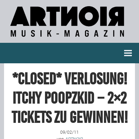
Berichte
*closed* Verlosung!
Konzertberichte
Itchy Poopzkid – 2×2
Fotoreportagen
Tickets zu gewinnen!
Interviews
09/02/11
Weitere Berichte