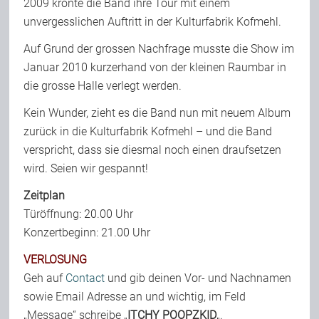
2009 krönte die Band ihre Tour mit einem
unvergesslichen Auftritt in der Kulturfabrik Kofmehl.
Team
Auf Grund der grossen Nachfrage musste die Show im
Januar 2010 kurzerhand von der kleinen Raumbar in
Join Us
die grosse Halle verlegt werden.
Kein Wunder, zieht es die Band nun mit neuem Album
Support Us
zurück in die Kulturfabrik Kofmehl – und die Band
verspricht, dass sie diesmal noch einen draufsetzen
wird. Seien wir gespannt!
Kalender
Zeitplan
Türöffnung: 20.00 Uhr
Playlisten
Konzertbeginn: 21.00 Uhr
VERLOSUNG
Geh auf
Contact
und gib deinen Vor- und Nachnamen
sowie Email Adresse an und wichtig, im Feld
„Message“ schreibe „
ITCHY POOPZKID
„.