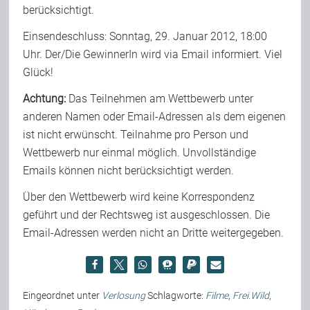
berücksichtigt.
Team
Einsendeschluss: Sonntag, 29. Januar 2012, 18:00
Uhr. Der/Die GewinnerIn wird via Email informiert. Viel
Join Us
Glück!
Achtung:
Das Teilnehmen am Wettbewerb unter
anderen Namen oder Email-Adressen als dem eigenen
Support Us
ist nicht erwünscht. Teilnahme pro Person und
Wettbewerb nur einmal möglich. Unvollständige
Kalender
Emails können nicht berücksichtigt werden.
Über den Wettbewerb wird keine Korrespondenz
Playlisten
geführt und der Rechtsweg ist ausgeschlossen. Die
Email-Adressen werden nicht an Dritte weitergegeben.
Eingeordnet unter
Verlosung
Schlagworte:
Filme
,
Frei.Wild
,