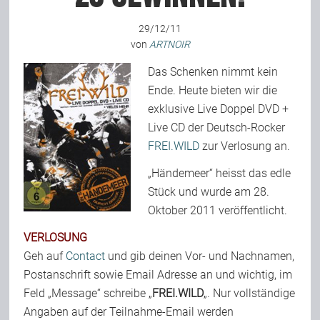
29/12/11
von
ARTNOIR
Bild-Archiv
Das Schenken nimmt kein
Ende. Heute bieten wir die
Rezensionen
exklusive Live Doppel DVD +
Live CD der Deutsch-Rocker
Musik
FREI.WILD
zur Verlosung an.
„Händemeer“ heisst das edle
Stück und wurde am 28.
Alles andere
Oktober 2011 veröffentlicht.
VERLOSUNG
Backstage
Geh auf
Contact
und gib deinen Vor- und Nachnamen,
Postanschrift sowie Email Adresse an und wichtig, im
Kontakt
Feld „Message“ schreibe „
FREI.WILD
„. Nur vollständige
Angaben auf der Teilnahme-Email werden