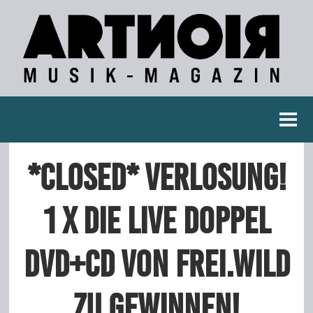
Berichte
*closed* Verlosung!
Konzertberichte
1 x die live Doppel
Fotoreportagen
DVD+CD von FREI.WILD
Interviews
zu gewinnen!
Weitere Berichte