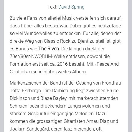
Text:
David Spring
Team
Zu viele Fans von allerlei Musik versteifen sich darauf,
dass früher alles besser war. Dabei gibt es heutzutage
Join Us
so viel Wundervolles zu entdecken. Für alle, denen der
direkte Weg von Classic Rock zu Djent zu steil ist, gibt
es Bands wie
The Riven
. Die klingen direkt der
Support Us
70er/80er-NWOBHM-Welle entrissen, obwohl die
Formation erst seit ca. 2016 besteht. Mit «Peace And
Kalender
Conflict» erscheint ihr zweites Album.
Markenzeichen der Band ist der Gesang von Frontfrau
Totta Ekebergh. Ihre Darbietung liegt zwischen Bruce
Playlisten
Dickinson und Blaze Bayley, mit markerschütternden
Schreien, beeindruckendem Lungenvolumen und
starkem Gespür für eingängige Melodien. Dazu
kommen die grossartigen Gitarristen Arnau Diaz und
Joakim Sandegård, deren faszinierenden, oft