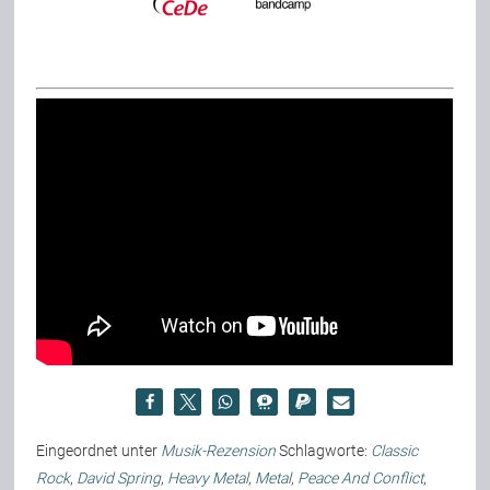
Eingeordnet unter
Musik-Rezension
Schlagworte:
Classic
Rock
,
David Spring
,
Heavy Metal
,
Metal
,
Peace And Conflict
,