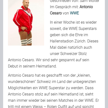
Geschrieben von: Sam Wolter
Im Gespräch mit:
Antonio
Cesaro
von
WWE
Bild-Archiv
In einer Woche ist es wieder
soweit, die WWE Superstars
Rezensionen
geben sich die Ehre im
Hallenstadion Zürich. Dieses
Mal dabei natürlich auch
Musik
unser Schweizer Stolz
Antonio Cesaro. Wir sind sehr gespannt auf sein
Alles andere
Debut in seinem Heimatland.
Antonio Cesaro hat es geschafft von der „kleinen,
wunderschönen“ Schweiz im Land der unbegrenzten
Backstage
Möglichkeiten ein WWE Superstar zu werden. Dass
Antonio Cesaro stolz auf sein Heimatland ist, sieht
Kontakt
man immer wieder bei seinen Matches in der WWE.
Er
tritt mit einem Weiss – Roten Outfit auf und spricht