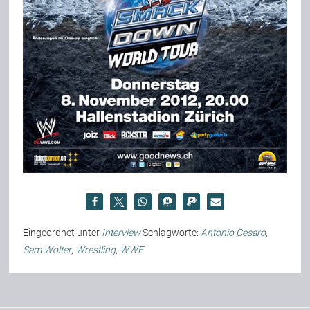
Eingeordnet unter
Interview
Schlagworte:
Antonio Cesaro
,
Sam Wolter
,
Wrestling
,
WWE