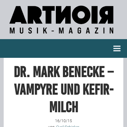
Berichte
Dr. Mark Benecke –
Konzertberichte
Vampyre und Kefir-
Fotoreportagen
Milch
Interviews
16/10/15
Weitere Berichte