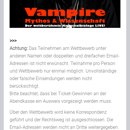
>>>
Achtung:
Das Teilnehmen am Wettbewerb unter
anderen Namen oder doppelten und dreifachen Email-
Adressen ist nicht erwünscht. Teilnahme pro Person
und Wettbewerb nur einmal möglich. Unvollständige
oder falsche Einsendungen werden nicht
berücksichtigt.
Bitte beachtet, dass bei Ticket-Gewinnen an der
Abendkasse ein Ausweis vorgezeigt werden muss.
Über den Wettbewerb wird keine Korrespondenz
geführt und der Rechtsweg ist ausgeschlossen. Die
Email-Adressen werden nicht an Dritte weitergegeben.