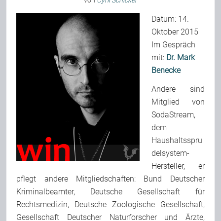
von
Cyril Schicker
Datum: 14.
Oktober 2015
Bild-Archiv
Im Gespräch
mit:
Dr. Mark
Rezensionen
Benecke
Andere sind
Musik
Mitglied von
SodaStream,
dem
Alles andere
Haushaltsspru
delsystem-
Hersteller, er
Backstage
pflegt andere Mitgliedschaften: Bund Deutscher
Kriminalbeamter, Deutsche Gesellschaft für
Kontakt
Rechtsmedizin, Deutsche Zoologische Gesellschaft,
Gesellschaft Deutscher Naturforscher und Ärzte,