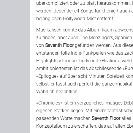
überkompliziert oder zu platt herauskommen.
werden. Jeder der elf Songs funktioniert auch 
belanglosen Hollywood-Mist entfernt.
Musikalisch könnte das Album kaum abwechslu
zu finden, aber auch The Menzingers, Spanish
von
Seventh Floor
gefunden werden. Aus diesen 
entstanden tolle Indie-Punkperlen wie das zac
Highlights «Tongue Tied» und «Healing», welch
ambitioniertesten ist das abschliessende «Pur
«Epilogue» auf über acht Minuten Spielzeit kom
selbst, er fasst auch perfekt die ganze musik
Wahrlich beachtlich.
«Chronicles» ist ein vorzügliches, mutiges Deb
eigenen Stärken liegen. Mit einem fantastische
passenden Worte machen
Seventh Floor
alles 
Konzeptalbum zu erschaffen, das auf allen Ebe