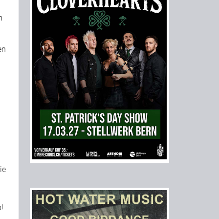
m
en
ie
!