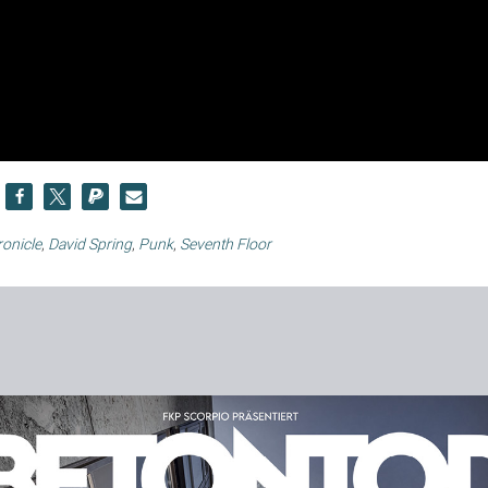
onicle
,
David Spring
,
Punk
,
Seventh Floor