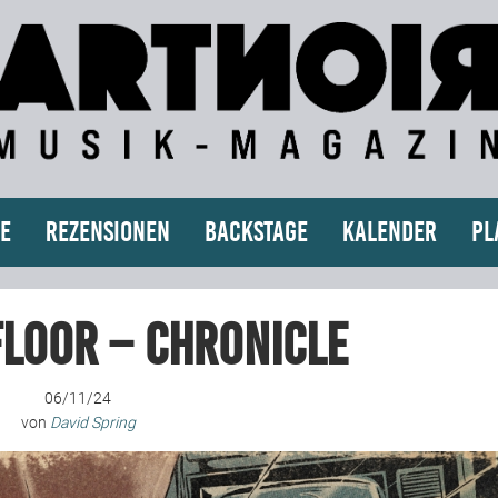
e
Rezensionen
Backstage
Kalender
Pl
Floor – Chronicle
06/11/24
von
David Spring