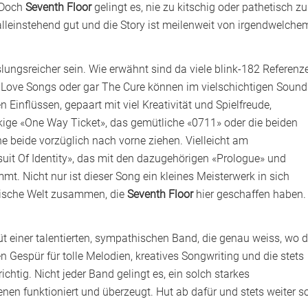
 Doch
Seventh Floor
gelingt es, nie zu kitschig oder pathetisch zu
alleinstehend gut und die Story ist meilenweit von irgendwelche
ngsreicher sein. Wie erwähnt sind da viele blink-182 Referenz
 Love Songs oder gar The Cure können im vielschichtigen Sound
Einflüssen, gepaart mit viel Kreativität und Spielfreude,
kige «One Way Ticket», das gemütliche «0711» oder die beiden
e beide vorzüglich nach vorne ziehen. Vielleicht am
suit Of Identity», das mit den dazugehörigen «Prologue» und
mt. Nicht nur ist dieser Song ein kleines Meisterwerk in sich
alische Welt zusammen, die
Seventh Floor
hier geschaffen haben.
üt einer talentierten, sympathischen Band, die genau weiss, wo d
n Gespür für tolle Melodien, kreatives Songwriting und die stets
richtig. Nicht jeder Band gelingt es, ein solch starkes
nen funktioniert und überzeugt. Hut ab dafür und stets weiter so