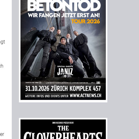
ngt
ch
er