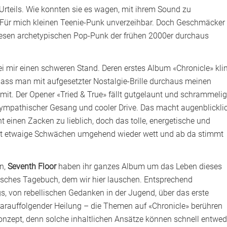
» Urteils. Wie konnten sie es wagen, mit ihrem Sound zu
 Für mich kleinen Teenie-Punk unverzeihbar. Doch Geschmäcker
iesen archetypischen Pop-Punk der frühen 2000er durchaus
i mir einen schweren Stand. Deren erstes Album «Chronicle» kli
dass man mit aufgesetzter Nostalgie-Brille durchaus meinen
it. Der Opener «Tried & True» fällt gutgelaunt und schrammelig
 sympathischer Gesang und cooler Drive. Das macht augenblickli
ht einen Zacken zu lieblich, doch das tolle, energetische und
t etwaige Schwächen umgehend wieder wett und ab da stimmt
un,
Seventh Floor
haben ihr ganzes Album um das Leben dieses
lisches Tagebuch, dem wir hier lauschen. Entsprechend
s, von rebellischen Gedanken in der Jugend, über das erste
d darauffolgender Heilung – die Themen auf «Chronicle» berühren
 Konzept, denn solche inhaltlichen Ansätze können schnell entwed