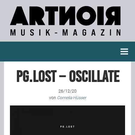
Berichte
pg.lost – Oscillate
Konzertberichte
26/12/20
Fotoreportagen
von
Cornelia Hüsser
Interviews
Weitere Berichte