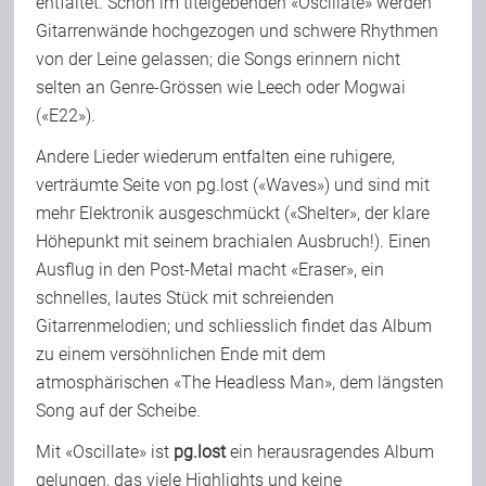
entfaltet. Schon im titelgebenden «Oscillate» werden
Gitarrenwände hochgezogen und schwere Rhythmen
von der Leine gelassen; die Songs erinnern nicht
selten an Genre-Grössen wie Leech oder Mogwai
(«E22»).
Andere Lieder wiederum entfalten eine ruhigere,
verträumte Seite von pg.lost («Waves») und sind mit
mehr Elektronik ausgeschmückt («Shelter», der klare
Höhepunkt mit seinem brachialen Ausbruch!). Einen
Ausflug in den Post-Metal macht «Eraser», ein
schnelles, lautes Stück mit schreienden
Gitarrenmelodien; und schliesslich findet das Album
zu einem versöhnlichen Ende mit dem
atmosphärischen «The Headless Man», dem längsten
Song auf der Scheibe.
Mit «Oscillate» ist
pg.lost
ein herausragendes Album
gelungen, das viele Highlights und keine