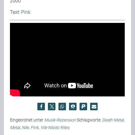
2000
Text:
Pink
Eingeordnet unter
Musik-Rezension
Schlagworte:
Death Metal
,
Metal
,
Nile
,
Pink
,
Vile Nilotic Rites