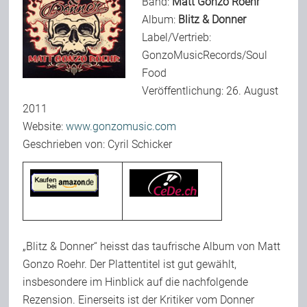
Band:
Matt Gonzo Roehr
Album:
Blitz & Donner
Label/Vertrieb:
Bild-Archiv
GonzoMusicRecords/Soul
Food
Veröffentlichung: 26. August
Rezensionen
2011
Website:
www.gonzomusic.com
Musik
Geschrieben von: Cyril Schicker
Alles andere
Backstage
„Blitz & Donner“ heisst das taufrische Album von Matt
Gonzo Roehr. Der Plattentitel ist gut gewählt,
Kontakt
insbesondere im Hinblick auf die nachfolgende
Rezension. Einerseits ist der Kritiker vom Donner