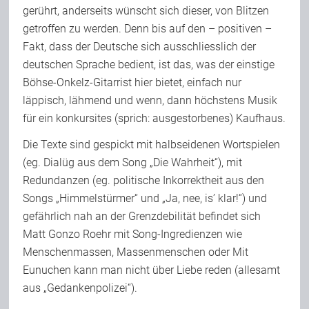
gerührt, anderseits wünscht sich dieser, von Blitzen
Team
getroffen zu werden. Denn bis auf den – positiven –
Fakt, dass der Deutsche sich ausschliesslich der
deutschen Sprache bedient, ist das, was der einstige
Join Us
Böhse-Onkelz-Gitarrist hier bietet, einfach nur
läppisch, lähmend und wenn, dann höchstens Musik
Support Us
für ein konkursites (sprich: ausgestorbenes) Kaufhaus.
Die Texte sind gespickt mit halbseidenen Wortspielen
(eg. Dialüg aus dem Song „Die Wahrheit“), mit
Kalender
Redundanzen (eg. politische Inkorrektheit aus den
Songs „Himmelstürmer“ und „Ja, nee, is’ klar!“) und
Playlisten
gefährlich nah an der Grenzdebilität befindet sich
Matt Gonzo Roehr mit Song-Ingredienzen wie
Menschenmassen, Massenmenschen oder Mit
Eunuchen kann man nicht über Liebe reden (allesamt
aus „Gedankenpolizei“).