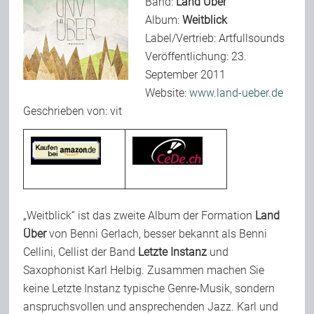
Band:
Land Über
Album:
Weitblick
Label/Vertrieb: Artfullsounds
Bild-Archiv
Veröffentlichung: 23.
September 2011
Website:
www.land-ueber.de
Rezensionen
Geschrieben von: vit
Musik
Alles andere
„Weitblick“ ist das zweite Album der Formation
Land
Über
von Benni Gerlach, besser bekannt als Benni
Backstage
Cellini, Cellist der Band
Letzte Instanz
und
Saxophonist Karl Helbig. Zusammen machen Sie
Kontakt
keine Letzte Instanz typische Genre-Musik, sondern
anspruchsvollen und ansprechenden Jazz. Karl und