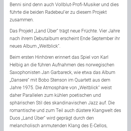
Benni sind denn auch Vollblut-Profi-Musiker und dies
Team
führte die beiden Radebeul’er zu diesem Projekt
zusammen.
Join Us
Das Projekt „Land Über“ trägt neue Früchte. Vier Jahre
nach ihrem Debutalbum erscheint Ende September ihr
neues Album „Weitblick“.
Support Us
Beim ersten Hinhören erinnert das Spiel von Karl
Helbig an die führen Aufnahmen des norwegischen
Kalender
Saxophonisten Jan Garbareck, wie etwa das Album
„Dansere“ mit Bobo Stenson im Quartett aus dem
Jahre 1975. Die Atmosphäre von „Weitblick“ weist
Playlisten
daher Parallelen zum kühlen poetischen und
sphärischen Stil des skandinavischen Jazz auf. Die
romantische und zum Teil auch düstere Klangwelt des
Duos „Land Über“ wird geprägt durch den
melancholisch anmutenden Klang des E-Cellos,