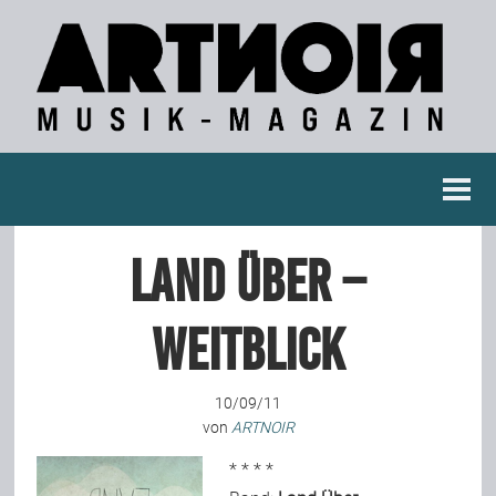
Berichte
Land Über –
Konzertberichte
Weitblick
Fotoreportagen
10/09/11
Interviews
von
ARTNOIR
* * * *
Weitere Berichte