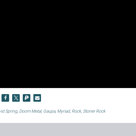
id Spring
,
Doom Metal
,
Gaupa
,
Myriad
,
Rock
,
Stoner Rock