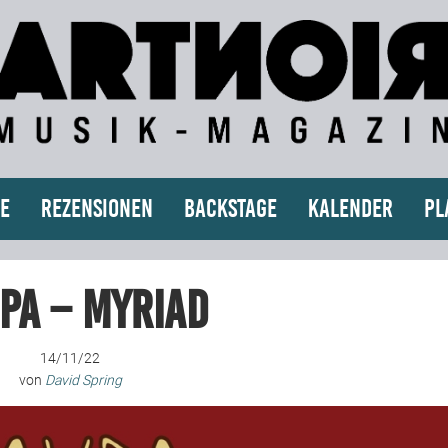
e
Rezensionen
Backstage
Kalender
Pl
pa – Myriad
14/11/22
von
David Spring