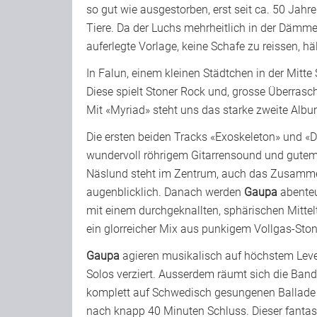
so gut wie ausgestorben, erst seit ca. 50 Jah
Tiere. Da der Luchs mehrheitlich in der Dämme
auferlegte Vorlage, keine Schafe zu reissen, häl
In Falun, einem kleinen Städtchen in der Mit
Diese spielt Stoner Rock und, grosse Überras
Mit «Myriad» steht uns das starke zweite Alb
Die ersten beiden Tracks «Exoskeleton» und «Di
wundervoll röhrigem Gitarrensound und gutem
Näslund steht im Zentrum, auch das Zusammensp
augenblicklich. Danach werden
Gaupa
abenteu
mit einem durchgeknallten, sphärischen Mittelt
ein glorreicher Mix aus punkigem Vollgas-Sto
Gaupa
agieren musikalisch auf höchstem Level
Solos verziert. Ausserdem räumt sich die Ba
komplett auf Schwedisch gesungenen Ballade
nach knapp 40 Minuten Schluss. Dieser fantasti