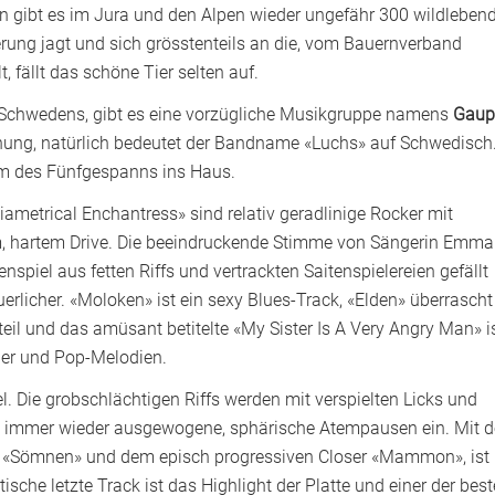
ren gibt es im Jura und den Alpen wieder ungefähr 300 wildleben
rung jagt und sich grösstenteils an die, vom Bauernverband
t, fällt das schöne Tier selten auf.
te Schwedens, gibt es eine vorzügliche Musikgruppe namens
Gaup
chung, natürlich bedeutet der Bandname «Luchs» auf Schwedisch
um des Fünfgespanns ins Haus.
ametrical Enchantress» sind relativ geradlinige Rocker mit
, hartem Drive. Die beeindruckende Stimme von Sängerin Emma
iel aus fetten Riffs und vertrackten Saitenspielereien gefällt
erlicher. «Moloken» ist ein sexy Blues-Track, «Elden» überrascht
eil und das amüsant betitelte «My Sister Is A Very Angry Man» i
ner und Pop-Melodien.
. Die grobschlächtigen Riffs werden mit verspielten Licks und
nd immer wieder ausgewogene, sphärische Atempausen ein. Mit d
 «Sömnen» und dem episch progressiven Closer «Mammon», ist
sche letzte Track ist das Highlight der Platte und einer der bes