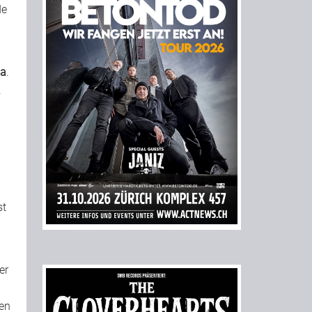
de
a
.
.
st
er
ten