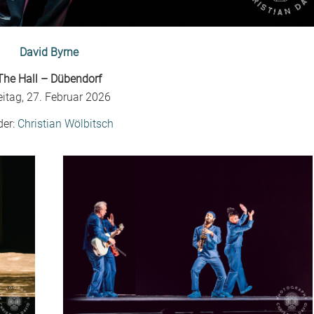
David Byrne
The Hall – Dübendorf
eitag, 27. Februar 2026
der:
Christian Wölbitsch