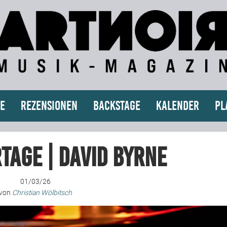
e
Rezensionen
Backstage
Kalender
Pl
tage | David Byrne
01/03/26
von
Christian Wölbitsch