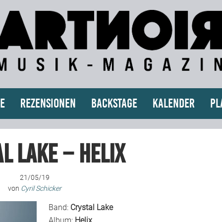
e
Rezensionen
Backstage
Kalender
Pl
l Lake – Helix
21/05/19
von
Cyril Schicker
Band:
Crystal Lake
Album:
Helix