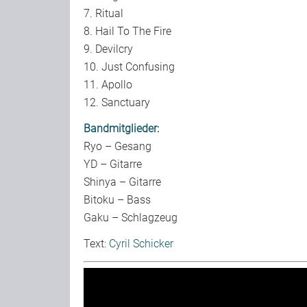
7. Ritual
8. Hail To The Fire
9. Devilcry
10. Just Confusing
11. Apollo
12. Sanctuary
Bandmitglieder:
Ryo – Gesang
YD – Gitarre
Shinya – Gitarre
Bitoku – Bass
Gaku – Schlagzeug
Text:
Cyril Schicker