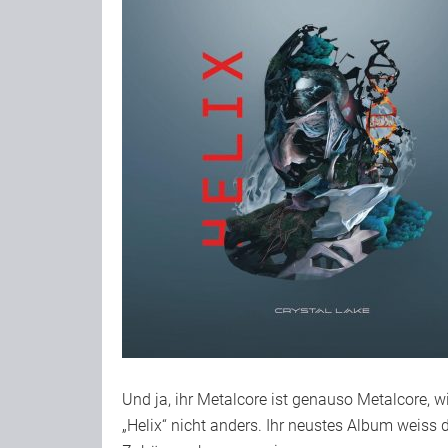
Und ja, ihr Metalcore ist genauso Metalcore, 
„Helix“ nicht anders. Ihr neustes Album weiss