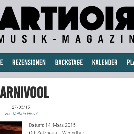
e
Rezensionen
Backstage
Kalender
Pl
arnivool
27/03/15
von
Kathrin Hirzel
Datum: 14. März 2015
Ort: Salzhaus – Winterthur