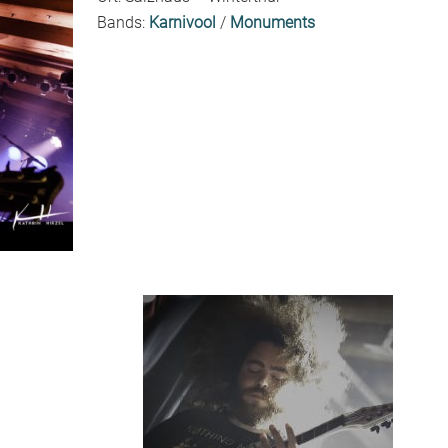
Bands:
Karnivool
/
Monuments