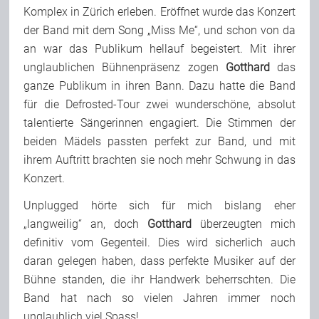
Komplex in Zürich erleben. Eröffnet wurde das Konzert
Team
der Band mit dem Song „Miss Me“, und schon von da
an war das Publikum hellauf begeistert. Mit ihrer
unglaublichen Bühnenpräsenz zogen
Gotthard
das
Join Us
ganze Publikum in ihren Bann. Dazu hatte die Band
für die Defrosted-Tour zwei wunderschöne, absolut
Support Us
talentierte Sängerinnen engagiert. Die Stimmen der
beiden Mädels passten perfekt zur Band, und mit
ihrem Auftritt brachten sie noch mehr Schwung in das
Kalender
Konzert.
Unplugged hörte sich für mich bislang eher
Playlisten
„langweilig“ an, doch
Gotthard
überzeugten mich
definitiv vom Gegenteil. Dies wird sicherlich auch
daran gelegen haben, dass perfekte Musiker auf der
Bühne standen, die ihr Handwerk beherrschten. Die
Band hat nach so vielen Jahren immer noch
unglaublich viel Spass!