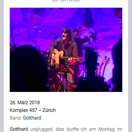
von
Sam Wolter
Bild-Archiv
Rezensionen
Musik
Alles andere
Backstage
26. März 2018
Komplex 457 – Zürich
Band:
Gotthard
Kontakt
Gotthard
unplugged, dies durfte ich am Montag im