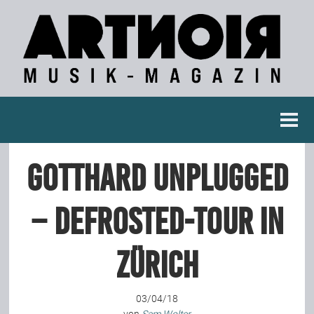
Berichte
Gotthard unplugged
Konzertberichte
– Defrosted-Tour in
Fotoreportagen
Zürich
Interviews
03/04/18
Weitere Berichte