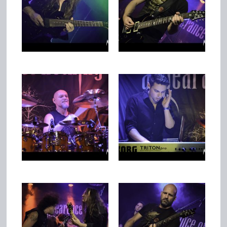
Team
Join Us
Support Us
Kalender
Playlisten