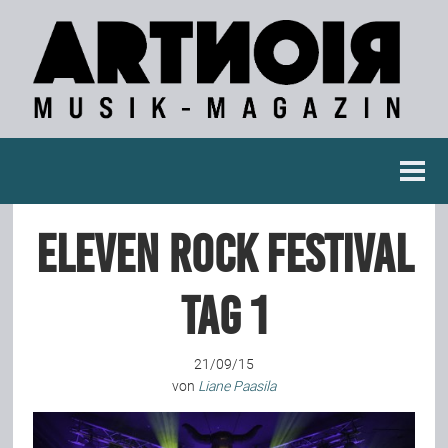
Berichte
Eleven Rock Festival
Konzertberichte
Tag 1
Fotoreportagen
21/09/15
Interviews
von
Liane Paasila
Weitere Berichte