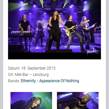
Bild-Archiv
Rezensionen
Musik
Alles andere
Datum: 18. September 2015
Ort: Met-Bar – Lenzburg
Bands:
Ethernity
/
Appearance Of Nothing
Backstage
Kontakt