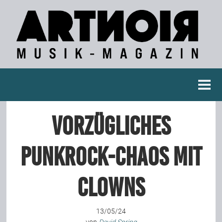
Berichte
Vorzügliches
Konzertberichte
Punkrock-Chaos mit
Fotoreportagen
Clowns
Interviews
13/05/24
Weitere Berichte