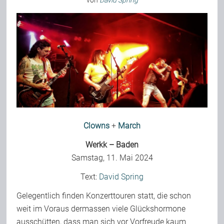
von
David Spring
Bild-Archiv
Rezensionen
Musik
Clowns
+
March
Alles andere
Werkk – Baden
Samstag, 11. Mai 2024
Backstage
Text:
David Spring
Gelegentlich finden Konzerttouren statt, die schon
Kontakt
weit im Voraus dermassen viele Glückshormone
ausschütten, dass man sich vor Vorfreude kaum