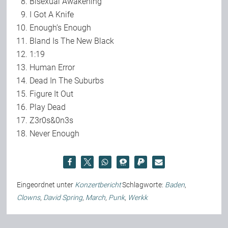
Bisexual Awakening
I Got A Knife
Enough’s Enough
Bland Is The New Black
1:19
Human Error
Dead In The Suburbs
Figure It Out
Play Dead
Z3r0s&0n3s
Never Enough
Eingeordnet unter
Konzertbericht
Schlagworte:
Baden
,
Clowns
,
David Spring
,
March
,
Punk
,
Werkk