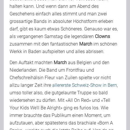
halten kann. Und wenn dann am Abend des
Team
Geschehens einfach alles stimmt und man zwei
grossartige Bands in absoluter Höchstform erleben
darf, gibt es kaum etwas Schöneres. Genauso war es,
Join Us
als vergangenen Samstag die legendären
Clowns
zusammen mit den fantastischen
March
im schönen
Support Us
Werkk in Baden aufspielten und alles abrissen.
Den Auftakt machten
March
aus Belgien und den
Kalender
Niederlanden. Die Band um Frontfrau und
Chefschreihälsin Fleur van Zuilen spielte vor nicht
allzu langer Zeit ihre
allererste Schweiz-Show in Bern
,
Playlisten
umso toller also, die gutgelaunte Truppe so bald
wiedersehen zu dürfen. Mit «All On Red» und «Tell
Your Kids We’ll Be Alright» ging es furios los. Wie
immer brauchte das Publikum einen Moment, um
aufzutauen, aber spätestens das brachiale «Born A