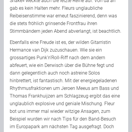
Snake» weckte auch die letzte Reihe auf. Von da an
gab es kein Halten mehr. Fleurs unglaubliche
Reibeisenstimme war erneut faszinierend, denn was
die stets fröhlich grinsende Frontfrau ihren
Stimmbändern jeden Abend abverlangt, ist beachtlich.
Ebenfalls eine Freude ist es, der wilden Gitarristin
Hermance van Dijk zuzuschauen. Wie sie ein
grossartiges Punk’n’Roll-Riff nach dem andern
abfeuert, wie ein Derwisch über die Bühne fegt und
dann gelegentlich auch noch astreine Solos
hinbrettert, ist fantastisch. Mit der energiegeladenen
Rhythmusfraktionen um Jeroen Meeus am Bass und
Thomas Frankhuijzen am Schlagzeug ergibt das eine
unglaublich explosive und geniale Mischung. Fleur
bot uns immer mal wieder witzige Ansagen, zum
Beispiel wurden wir nach Tips für den Band-Besuch
im Europapark am nächsten Tag ausgefragt. Doch