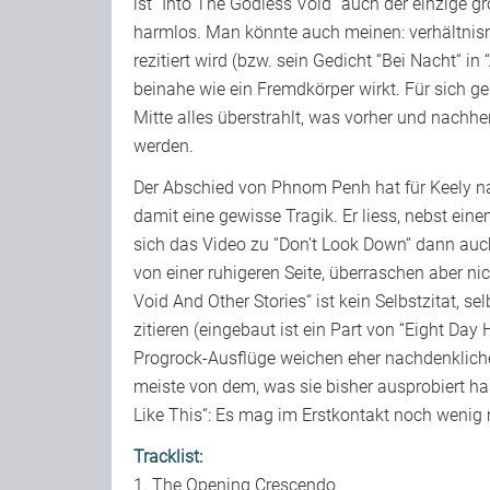
ist “Into The Godless Void“ auch der einzige g
harmlos. Man könnte auch meinen: verhältni
rezitiert wird (bzw. sein Gedicht “Bei Nacht“ i
beinahe wie ein Fremdkörper wirkt. Für sich ge
Mitte alles überstrahlt, was vorher und nachhe
werden.
Der Abschied von Phnom Penh hat für Keely nat
damit eine gewisse Tragik. Er liess, nebst ei
sich das Video zu “Don’t Look Down“ dann a
von einer ruhigeren Seite, überraschen aber n
Void And Other Stories“ ist kein Selbstzitat, se
zitieren (eingebaut ist ein Part von “Eight Day
Progrock-Ausflüge weichen eher nachdenklich
meiste von dem, was sie bisher ausprobiert ha
Like This“: Es mag im Erstkontakt noch wenig m
Tracklist:
1. The Opening Crescendo