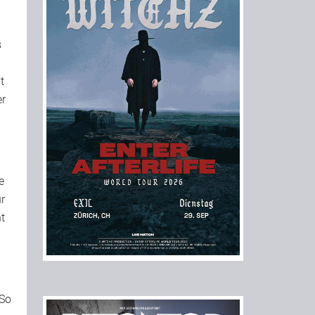
s
t
er
e
r
t
 So