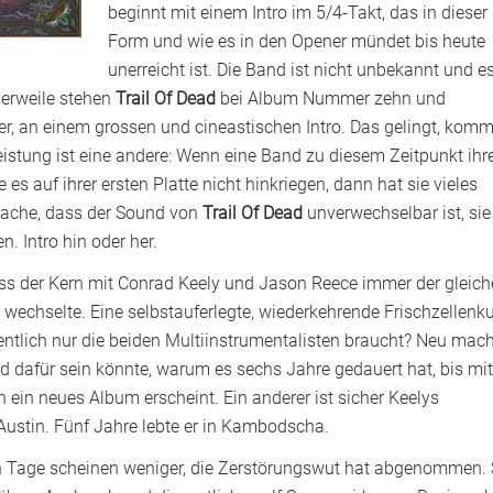
beginnt mit einem Intro im 5/4-Takt, das in dieser
Form und wie es in den Opener mündet bis heute
unerreicht ist. Die Band ist nicht unbekannt und e
tlerweile stehen
Trail Of Dead
bei Album Nummer zehn und
mer, an einem grossen und cineastischen Intro. Das gelingt, komm
Leistung ist eine andere: Wenn eine Band zu diesem Zeitpunkt ihr
 es auf ihrer ersten Platte nicht hinkriegen, dann hat sie vieles
tsache, dass der Sound von
Trail Of Dead
unverwechselbar ist, sie
. Intro hin oder her.
ass der Kern mit Conrad Keely und Jason Reece immer der gleich
wechselte. Eine selbstauferlegte, wiederkehrende Frischzellenku
ntlich nur die beiden Multiinstrumentalisten braucht? Neu mach
d dafür sein könnte, warum es sechs Jahre gedauert hat, bis mit
h ein neues Album erscheint. Ein anderer ist sicher Keelys
ustin. Fünf Jahre lebte er in Kambodscha.
en Tage scheinen weniger, die Zerstörungswut hat abgenommen.