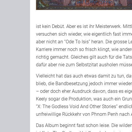
ist kein Debüt. Aber es ist ihr Meisterwerk. Mit
versuchen sich wieder, wie eigentlich fast im
aber nicht an “Ode To Isis“ heran. Die grosse 
Karriere immer noch so frisch klingt, wie andere
richtig gemacht. Gleiches gilt auch für die Ta
dafür aber nie zum Selbstzitat ausholen müssen
Vielleicht hat das auch etwas damit zu tun, d
blieb, die Bandbesetzung jedoch immer wieder 
– oder doch eher Ausdruck davon, dass es eige
Keely sogar die Produktion, was auch ein Grun
“X: The Godless Void And Other Stories“ endlic
unfreiwillige Rückkehr von Phnom Penh nach A
Das Album beginnt fast schon leise. Die wild