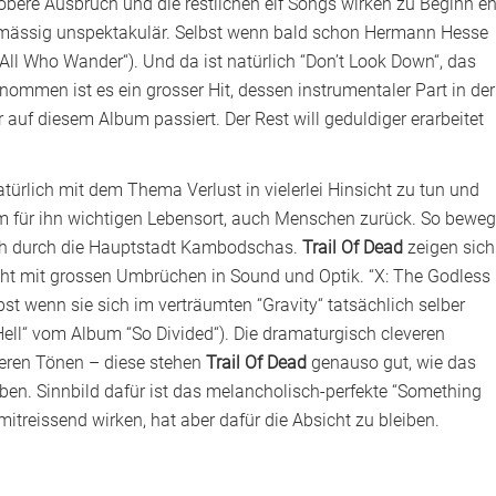
röbere Ausbruch und die restlichen elf Songs wirken zu Beginn eh
smässig unspektakulär. Selbst wenn bald schon Hermann Hesse
n “All Who Wander“). Und da ist natürlich “Don’t Look Down“, das
nommen ist es ein grosser Hit, dessen instrumentaler Part in der
r auf diesem Album passiert. Der Rest will geduldiger erarbeitet
ürlich mit dem Thema Verlust in vielerlei Hinsicht zu tun und
nem für ihn wichtigen Lebensort, auch Menschen zurück. So beweg
uch durch die Hauptstadt Kambodschas.
Trail Of Dead
zeigen sich
icht mit grossen Umbrüchen in Sound und Optik. “X: The Godless
lbst wenn sie sich im verträumten “Gravity“ tatsächlich selber
 Hell“ vom Album “So Divided“). Die dramaturgisch cleveren
eren Tönen – diese stehen
Trail Of Dead
genauso gut, wie das
ben. Sinnbild dafür ist das melancholisch-perfekte “Something
itreissend wirken, hat aber dafür die Absicht zu bleiben.