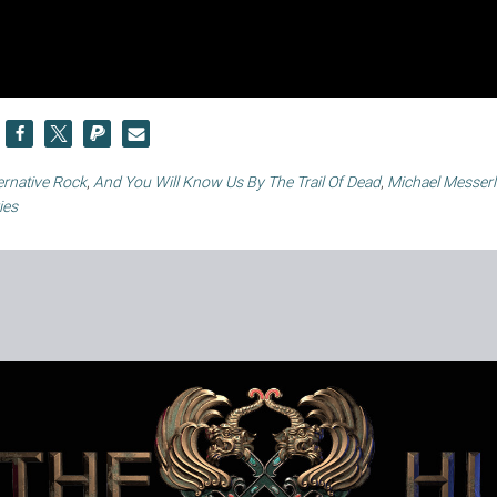
ernative Rock
,
And You Will Know Us By The Trail Of Dead
,
Michael Messerl
ies