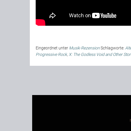
Eingeordnet unter
Musik-Rezension
Schlagworte:
Alt
Progressive Rock
,
X: The Godless Void and Other Stor