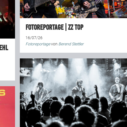
Fotoreportage | ZZ Top
16/07/26
Fotoreportage
von
Berend Stettler
ehl