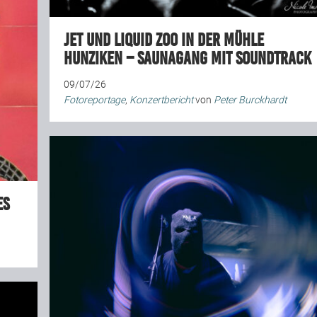
Jet und Liquid Zoo in der Mühle
Hunziken – Saunagang mit Soundtrack
09/07/26
Fotoreportage
,
Konzertbericht
von
Peter Burckhardt
es