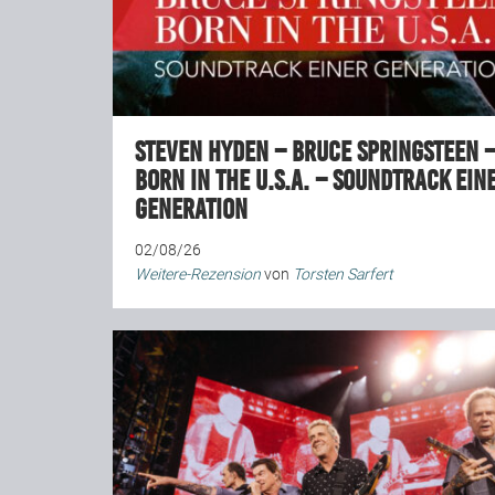
Steven Hyden – Bruce Springsteen 
Born in the U.S.A. – Soundtrack ein
Generation
02/08/26
Weitere-Rezension
von
Torsten Sarfert