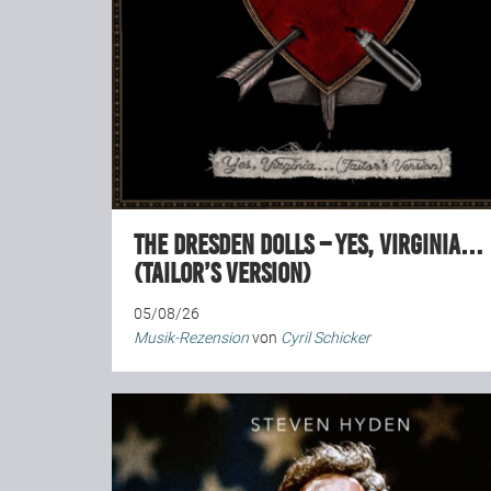
The Dresden Dolls – Yes, Virginia…
(Tailor’s Version)
05/08/26
Musik-Rezension
von
Cyril Schicker