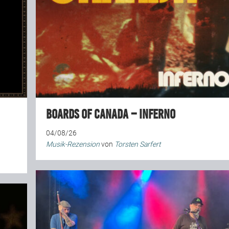
Boards Of Canada – Inferno
04/08/26
Musik-Rezension
von
Torsten Sarfert