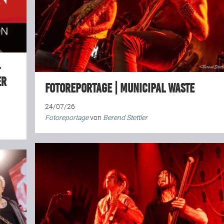
–
er
Fotoreportage | Municipal Waste
24/07/26
Fotoreportage
von
Berend Stettler