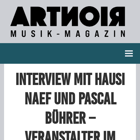
Berichte
Interview mit Hausi
Konzertberichte
Naef und Pascal
Fotoreportagen
Bührer –
Interviews
Veranstalter im
Weitere Berichte