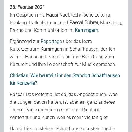
23. Februar 2021
Team
Im Gespräch mit:
Hausi Naef
, technische Leitung,
Booking, Hallenbetreuer und
Pascal Bührer
, Marketing,
Join Us
Promo und Kommunikation im
Kammgarn
.
Ergänzend zur
Reportage
über das leere
Kulturzentrum
Kammgarn
in Schaffhausen, durften
Support Us
wir mit Hausi und Pascal über ihre Beziehung zum
Kulturort und ihre Leidenschaft zur Musik sprechen.
Kalender
Christian: Wie beurteilt ihr den Standort Schaffhausen
für Konzerte?
Playlisten
Pascal: Das Potential ist da, das Angebot auch. Was
die Jungen davon halten, ist aber ein ganz anderes
Thema. Viele orientieren sich eher Richtung
Winterthur und Zürich, weil es mehr Vielfalt gibt.
Hausi: Hier im kleinen Schaffhausen besteht für die