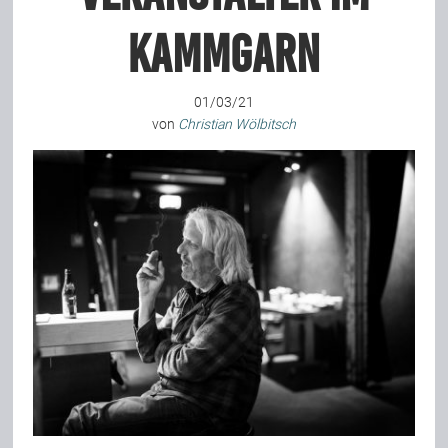
Kammgarn
Bild-Archiv
01/03/21
von
Christian Wölbitsch
Rezensionen
Musik
Alles andere
Backstage
Kontakt